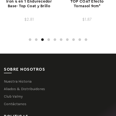
Iron 4 en 1 Endurecedor
TOP COAT Efecto
Base- Top Coat y Brillo
Tornasol 9cm³
$2.81
$1.87
SOBRE NOSOTROS
Nuestra Historia
Aliados & Distribuidores
Club Valmy
Contáctanos