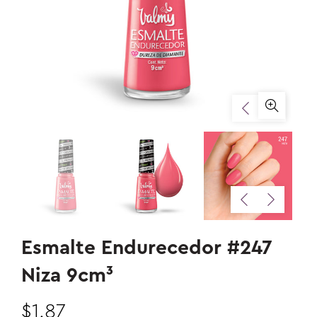
Esmalte Endurecedor #247
Niza 9cm³
$1.87