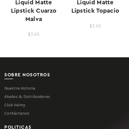
Liquid Matte
Liquid Matte
Lipstick Cuarzo
Lipstick Topacio
Malva
$3.65
$3.65
SOBRE NOSOTROS
Nuestra Historia
Aliados & Distribuidores
Club Valmy
Contáctanos
POLITICAS