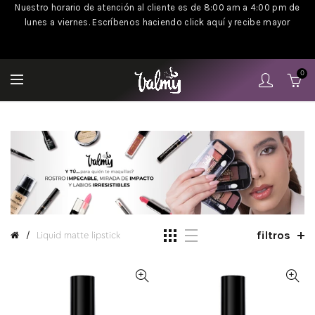
Nuestro horario de atención al cliente es de 8:00 am a 4:00 pm de
lunes a viernes. Escríbenos haciendo click aquí y recibe mayor
información
.
0
filtros
Liquid matte lipstick