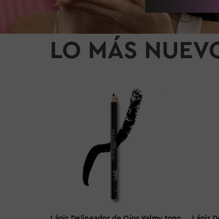
LO MÁS NUEV
jos Valmy
Lápiz Delineador de Ojos Valmy tono
Lápiz D