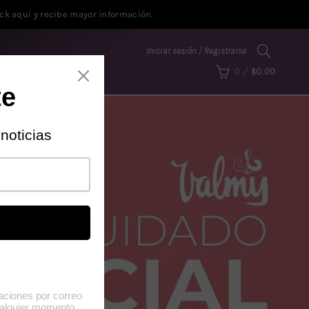
ick aquí y recibe mayor información
.
Iniciar sesión / Registrarse
 CAPILAR
0
/
$0.00