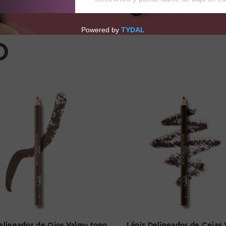
O
elineador de Ojos Valmy tono
Lápiz Delineador de Cejas